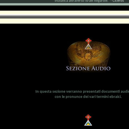
iniziatica attraverso Israel Regardie." -
Ciceros
In questa sezione verranno presentati documenti audi
con le pronunce dei vari termini ebraici.