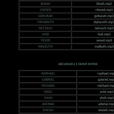
BINAH
binah.mp3
CHESED
chesed.mp3
GEBURAH
geburah.mp3
TIPHARETH
tiphareth.mp
NETZACH
netzach.mp3
HOD
hod.mp3
YESOD
yesod.mp3
MALKUTH
malkuth.mp3
ARCANGELI E NOMI DIVINI
RAPHAEL
raphael.m
GABRIEL
gabriel.mp
MICHAEL
michael.m
URIEL
uriel.mp3
YHVH
yhvh.mp3
ADONAI
adonai.mp
EHEIEH
eheieh.mp