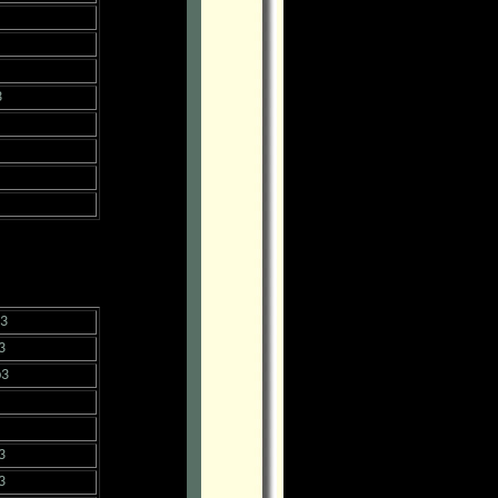
3
p3
3
p3
3
3