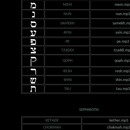
MEM
mem.mp
NUN
nun.mp
SAMEKH
samekh.m
AYIN
ayin.mp
PE
pe.mp3
TZADDI
tzaddi.m
QOPH
qoph.mp
RESH
resh.mp
SHIN
shin.mp
TAU
tau.mp3
SEPHIROTH
KETHER
kether.mp3
CHOKMAH
chokmah.mp