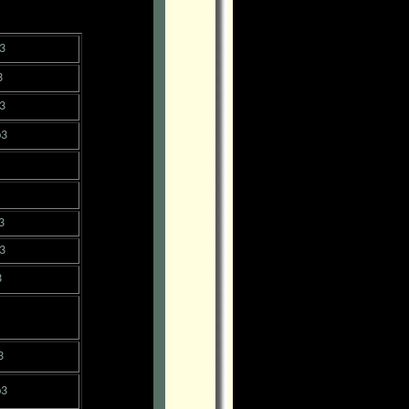
3
3
3
p3
3
3
3
3
p3