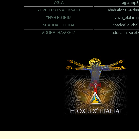
AGLA
agla.mp3
YHVH ELOHA VE-DAATH
yhvh eloha ve-da
YHVH ELOHIM
yhvh_elohim
SHADDAI EL CHAI
shaddai el cha
ADONAI HA-ARETZ
adonai ha-aret