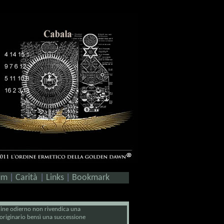
um
|
Carità
|
Links
|
Bookmark
rdine odierno non rivendica una
 originario bensì una successione