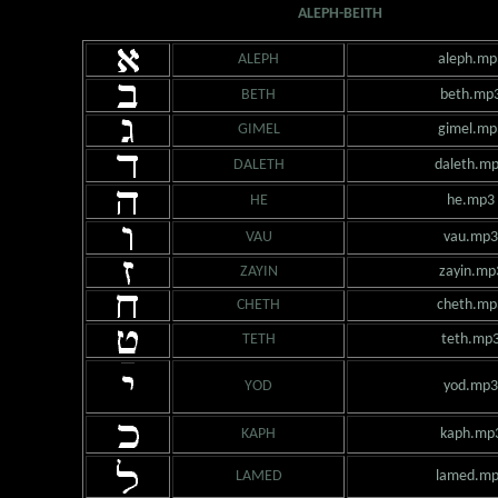
ALEPH-BEITH
ALEPH
aleph.mp
BETH
beth.mp
GIMEL
gimel.mp
DALETH
daleth.m
HE
he.mp3
VAU
vau.mp3
ZAYIN
zayin.mp
CHETH
cheth.mp
TETH
teth.mp
YOD
yod.mp3
KAPH
kaph.mp
LAMED
lamed.m