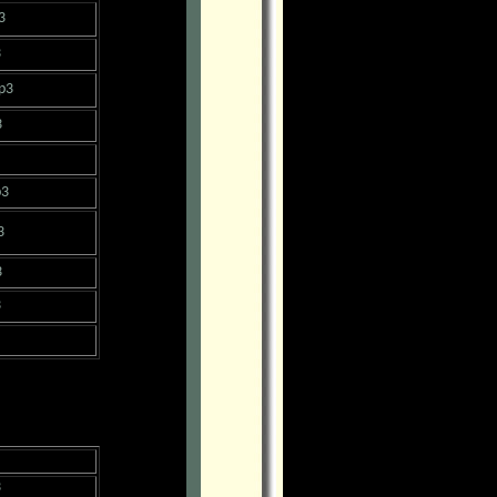
3
3
p3
3
p3
3
3
3
3