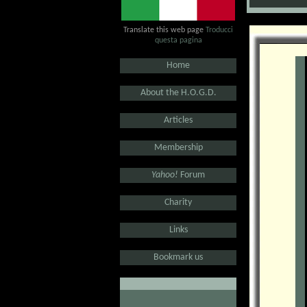
Translate this web page
Troducci
questa pagina
.
Home
.
About the H.O.G.D.
.
Articles
.
Membership
.
Yahoo!
Forum
.
Charity
.
Links
.
Bookmark us
.